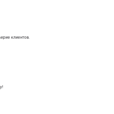
верие клиентов.
у!